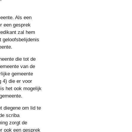
ente. Als een 
er een gesprek 
edikant zal hem 
 geloofsbelijdenis 
eente.
eente die tot de 
gemeente van de 
rlijke gemeente 
 4) die er voor 
s het ook mogelijk 
 gemeente.
t diegene om lid te 
e scriba 
ing zorgt de 
er ook een gesprek 