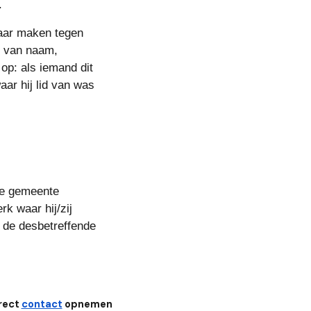
.
waar maken tegen 
g van naam, 
p: als iemand dit 
ar hij lid van was 
e gemeente 
k waar hij/zij 
 de desbetreffende 
rect
contact
opnemen