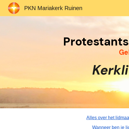
PKN Mariakerk Ruinen
Sk
Protestant
Ge
Kerkl
Alles over het lidma
Wanneer ben je li