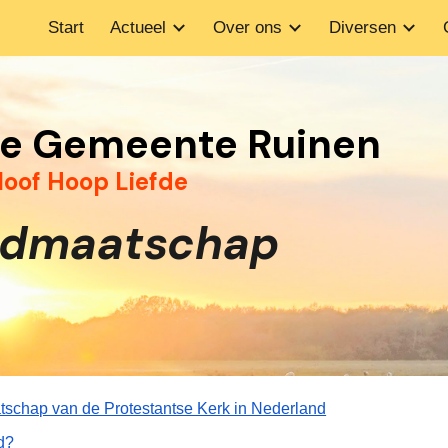
Start
Actueel
Over ons
Diversen
ip to main content
Skip to navigat
se Gemeente Ruinen
loof Hoop Liefde
idmaatschap
atschap van de Protestantse Kerk in Nederland
d?