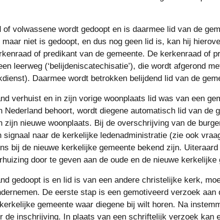
d of volwassene wordt gedoopt en is daarmee lid van de geme
maar niet is gedoopt, en dus nog geen lid is, kan hij hierov
rkenraad of predikant van de gemeente. De kerkenraad of pr
en leerweg (‘belijdeniscatechisatie’), die wordt afgerond met
kdienst). Daarmee wordt betrokken belijdend lid van de gem
nd verhuist en in zijn vorige woonplaats lid was van een gem
n Nederland behoort, wordt diegene automatisch lid van de 
n zijn nieuwe woonplaats. Bij de overschrijving van de burge
 signaal naar de kerkelijke ledenadministratie (zie ook vraag
ns bij de nieuwe kerkelijke gemeente bekend zijn. Uiteraard i
erhuizing door te geven aan de oude en de nieuwe kerkelijke
nd gedoopt is en lid is van een andere christelijke kerk, moe
ndernemen. De eerste stap is een gemotiveerd verzoek aan d
 kerkelijke gemeente waar diegene bij wilt horen. Na instemm
 de inschrijving. In plaats van een schriftelijk verzoek kan 