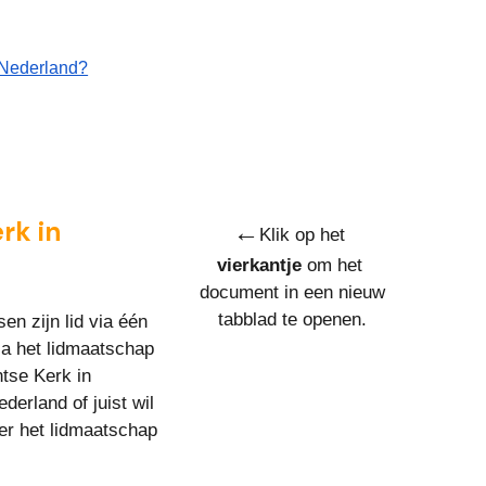
n Nederland?
k in 
←
Klik op het 
vierkantje
 om het 
document in een nieuw 
tabblad te openen.
n zijn lid via één 
a het lidmaatschap 
tse Kerk in 
erland of juist wil 
er het lidmaatschap 