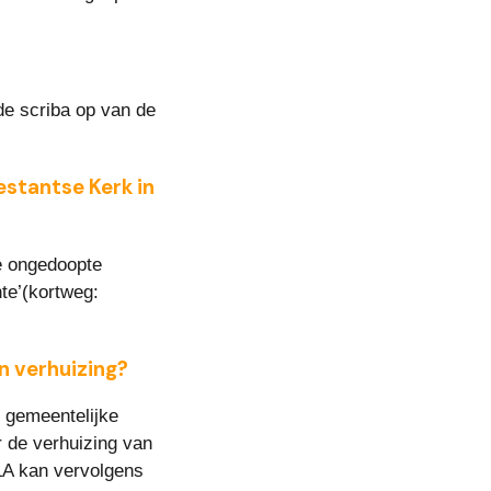
e scriba op van de 
stantse Kerk in 
e ongedoopte 
e’(kortweg: 
n verhuizing?
 gemeentelijke 
 de verhuizing van 
A kan vervolgens 