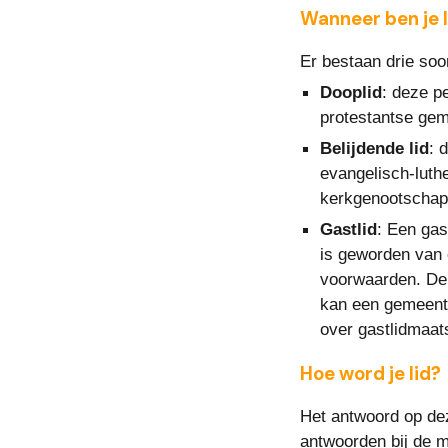
Wanneer ben je l
Er bestaan drie soo
Dooplid
: deze p
protestantse gem
Belijdende lid
: 
evangelisch-luthe
kerkgenootscha
Gastlid
: Een gas
is geworden van 
voorwaarden. De s
kan een gemeente
over gastlidmaat
Hoe word je lid?
Het antwoord op dez
antwoorden bij de m