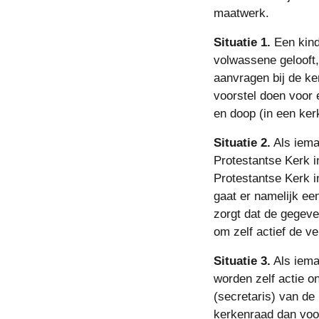
maatwerk.
Situatie 1.
 Een kin
volwassene gelooft, 
aanvragen bij de ke
voorstel doen voor e
en doop (in een ker
Situatie 2.
 Als iema
Protestantse Kerk i
Protestantse Kerk i
gaat er namelijk een
zorgt dat de gegeve
om zelf actief de v
Situatie 3.
 Als iema
worden zelf actie o
(secretaris) van de
kerkenraad dan voor