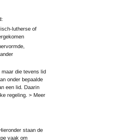
d:
sch-lutherse of 
vergekomen
hervormde, 
ander 
maar die tevens lid 
an onder bepaalde 
n een lid. Daarin 
e regeling. > Meer 
Hieronder staan de 
ipe vaak om 